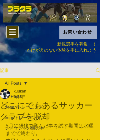
お問い合わせ
新規選手を募集！！
​かけがえのない体験を手に入れよう
記事
All Posts
kuukan
All Posts
6月5日
どこにでもあるサッカー
desenトレーニング
クラブを脱却
espeトレーニング
5月に研修で学んだ事を試す期間は水曜
シドウシャの頭の中
までで終わり。