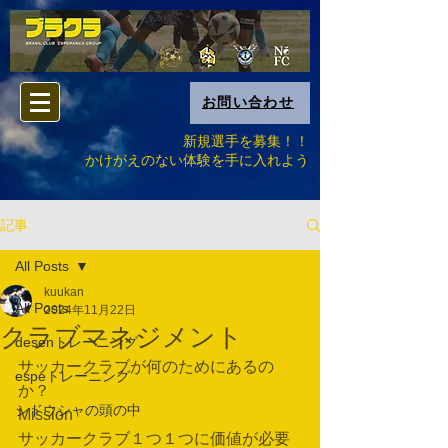
お問い合わせ
新規選手を募集！！
​かけがえのない体験を手に入れよう
記事
All Posts
kuukan
All Posts
2024年11月22日
クラブマネジメント
desenトレーニング
サッカークラブが何のためにあるの
espeトレーニング
か？
シドウシャの頭の中
Mission
サッカークラブ１つ１つに価値が必要