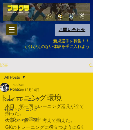
お問い合わせ
新規選手を募集！！
​かけがえのない体験を手に入れよう
記事
All Posts
kuukan
All Posts
2023年12月14日
トレーニング環境
desenトレーニング
本日、第一回トレーニング器具が全て
espeトレーニング
揃った。
シドウシャの頭の中
大事に一個一個、考えて揃えた。
GKのトレーニングに役立つようにGK