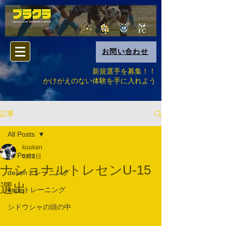
お問い合わせ
新規選手を募集！！
​かけがえのない体験を手に入れよう
記事
All Posts
kuukan
All Posts
6月3日
ナショナルトレセンU-15
desenトレーニング
選出
espeトレーニング
シドウシャの頭の中