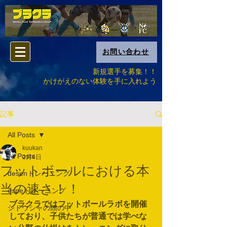
お問い合わせ
新規選手を募集！！
​かけがえのない体験を手に入れよう
記事
All Posts
kuukan
All Posts
2月4日
フットボールにおける本
desenトレーニング
当の速さ！！
espeトレーニング
ブラクラではフットボールラボを開催
シドウシャの頭の中
しており、子供たちが普通では学べな