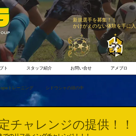
新規選手を募集！！
​かけがえのない体験を手に
プト
スタッフ紹介
お問い合せ
アメブロ
espeトレーニング
シドウシャの頭の中
定チャレンジの提供！！