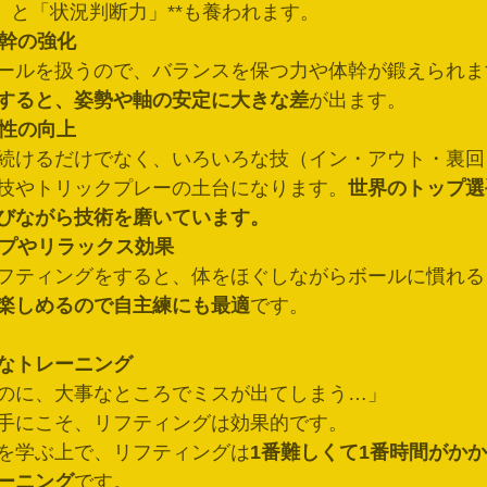
」と「状況判断力」**も養われます。
体幹の強化
ールを扱うので、バランスを保つ力や体幹が鍛えられま
すると、姿勢や軸の安定に大きな差
が出ます。
造性の向上
続けるだけでなく、いろいろな技（イン・アウト・裏回
技やトリックプレーの土台になります。
世界のトップ選
びながら技術を磨いています。
ップやリラックス効果
フティングをすると、体をほぐしながらボールに慣れる
楽しめるので自主練にも最適
です。
なトレーニング
のに、大事なところでミスが出てしまう…」
手にこそ、リフティングは効果的です。
を学ぶ上で、リフティングは
1番難しくて1番時間がか
ーニング
です。