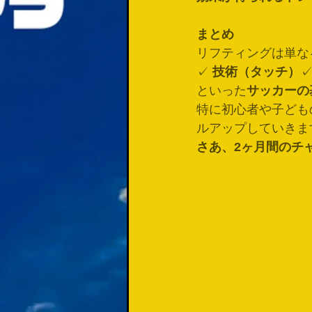
まとめ
リフティングは単な
✓ 
技術（タッチ）
✓
といった
サッカーの
特に初心者や子ども
ルアップしていきま
さあ、2ヶ月間のチ