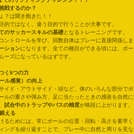
日までのリフティングチャレンジ！！！
挑戦するのか？
ょ？は聞き飽きた！！
目的ではなく、違う目的で行うことが大事です。
てのサッカースキルの基礎
となるトレーニングです。
コントロールを学び、回数自体はプレーに直接関係しま
ーション
になります。全ての種目ができる頃には、ボー
ムーズになっているはずです。
つく5つの力
ボール感覚）の向上
サイド・アウトサイド・頭など、体のいろんな部分でボ
ールの重さや弾み方、足に当たったときの感覚を自然に
、
試合中のトラップやパスの精度
が格段に上がります。
を鍛える
けるためには、常にボールの位置・回転・高さを素早く
ィングを繰り返すことで、プレー中に自然と周りを見な