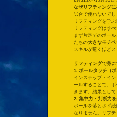
2月1日から3月31
なぜリフティングに
試合で使わないでし
リフティングを学ぶ
リフティングは
すべ
まず片足でのボール
たちの
大きなモチベ
スキルが驚くほどス
リフティングで身に
1. ボールタッチ（
インステップ・イン
ールすることで、ボ
きます。結果として
2. 集中力・判断力
ボールを落とさず続
なりません。リフテ