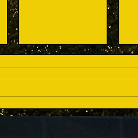
育て
準優勝...でも会場は沸いた