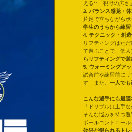
える**「視野の広さ
3. バランス感覚・
片足で立ちながらボ
学生のうちから練習
4. テクニック・創
リフティングはただ
て遊ぶことで、個人
らリフティングで遊
5. ウォーミングア
試合前や練習前にリ
す。また、
一人でも
こんな選手にも最適
「ドリブルは上手な
そんな悩みを持つ選
ボールコントロール
効果が得られるトレ