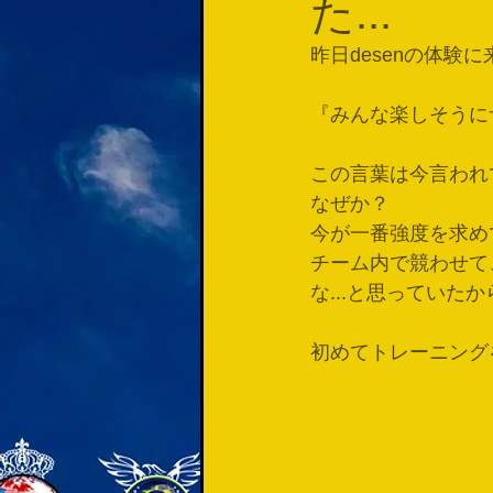
た...
昨日desenの体
『みんな楽しそうに
この言葉は今言われ
なぜか？
今が一番強度を求め
チーム内で競わせて
な...と思っていたか
初めてトレーニング