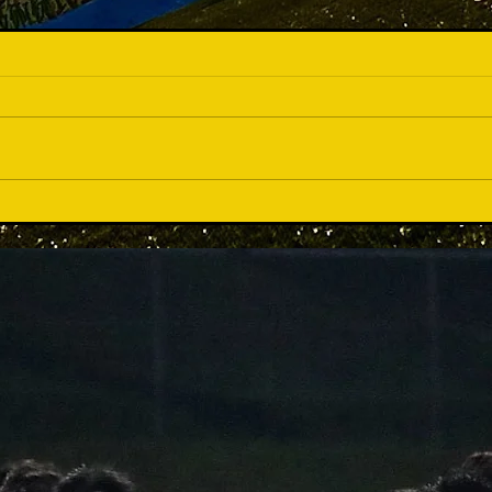
育て
準優勝...でも会場は沸いた