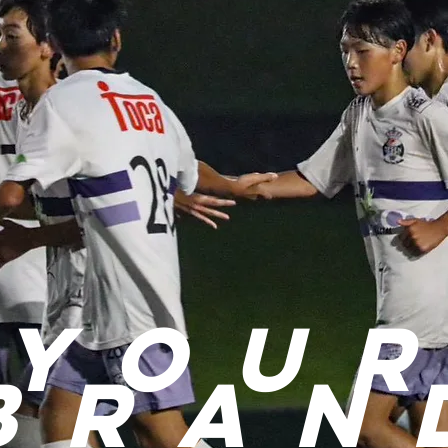
you
r
bran