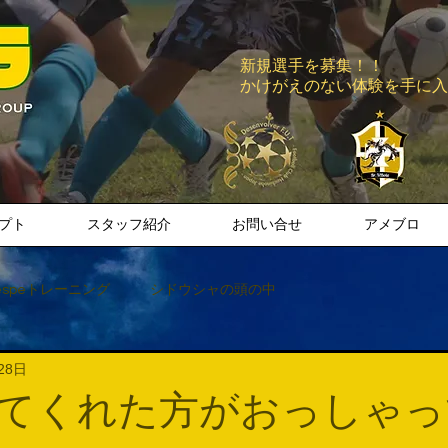
新規選手を募集！！
​かけがえのない体験を手に
プト
スタッフ紹介
お問い合せ
アメブロ
espeトレーニング
シドウシャの頭の中
28日
てくれた方がおっしゃっ