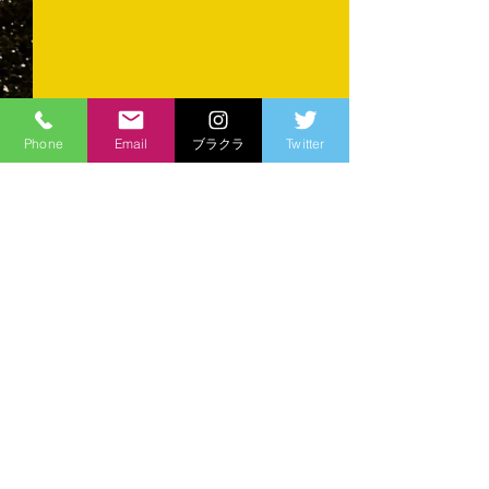
Phone
Email
ブラクラ
Twitter
コメント
育ててくださる
コメントを追加…
準優勝...でも会場は沸い
た