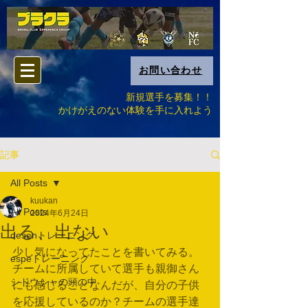
お問い合わせ
新規選手を募集！！
​かけがえのない体験を手に入れよう
記事
All Posts
kuukan
All Posts
2024年6月24日
出る、出ない
desenトレーニング
少し気になってたことを書いてみる。
espeトレーニング
チームに所属していて選手も親御さん
シドウシャの頭の中
にも感じることなんだが、自分の子供
を応援しているのか？チームの選手達