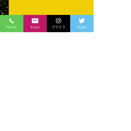
Phone
Email
ブラクラ
Twitter
コメント
育ててくださる
コメントを追加…
準優勝...でも会場は沸い
た
you
r
bran
d