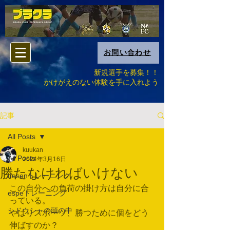
お問い合わせ
新規選手を募集！！
​かけがえのない体験を手に入れよう
記事
All Posts
kuukan
All Posts
2024年3月16日
勝たなければいけない
desenトレーニング
この自分への負荷の掛け方は自分に合
espeトレーニング
っている。
シドウシャの頭の中
やはりスポーツ、勝つために個をどう
伸ばすのか？