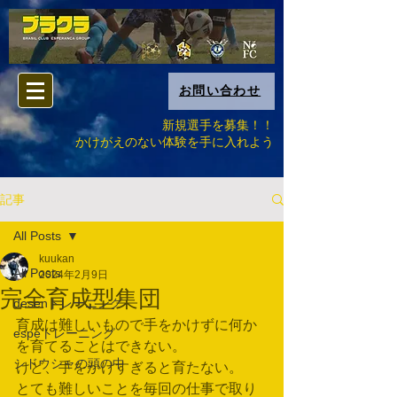
お問い合わせ
新規選手を募集！！
​かけがえのない体験を手に入れよう
記事
All Posts
kuukan
All Posts
2024年2月9日
完全育成型集団
desenトレーニング
育成は難しいもので手をかけずに何か
espeトレーニング
を育てることはできない。
シドウシャの頭の中
けど、手をかけすぎると育たない。
とても難しいことを毎回の仕事で取り