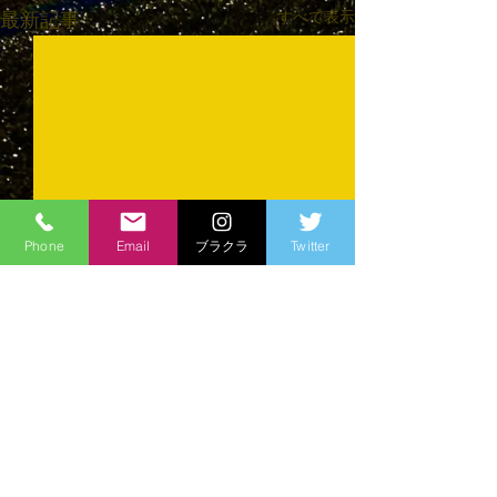
すべて表示
最新記事
Phone
Email
ブラクラ
Twitter
コメント
育ててくださる