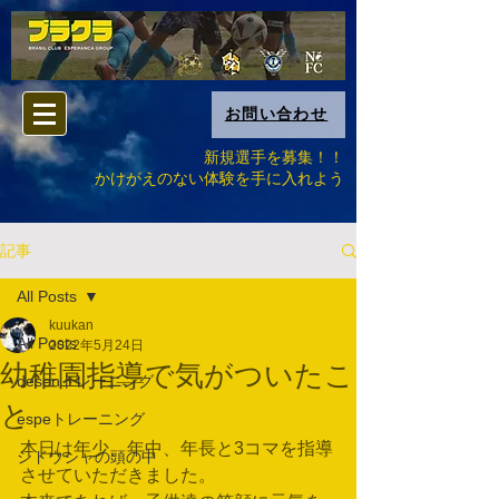
お問い合わせ
新規選手を募集！！
​かけがえのない体験を手に入れよう
記事
All Posts
kuukan
All Posts
2022年5月24日
幼稚園指導で気がついたこ
desenトレーニング
と
espeトレーニング
本日は年少、年中、年長と3コマを指導
シドウシャの頭の中
させていただきました。