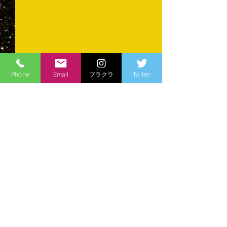
Phone
Email
ブラクラ
Twitter
コメント
育ててくださる
コメントを追加…
準優勝...でも会場は沸い
た