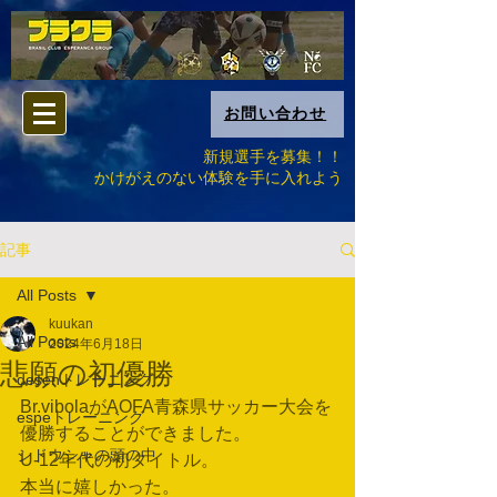
お問い合わせ
新規選手を募集！！
​かけがえのない体験を手に入れよう
記事
All Posts
kuukan
All Posts
2024年6月18日
悲願の初優勝
desenトレーニング
Br.vibolaがAOFA青森県サッカー大会を
espeトレーニング
優勝することができました。
シドウシャの頭の中
U-12年代の初タイトル。
本当に嬉しかった。