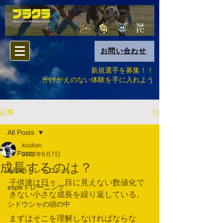
お問い合わせ
新規選手を募集！！
​かけがえのない体験を手に入れよう
記事
All Posts
kuukan
All Posts
2022年6月7日
成長するのは？
desenトレーニング
子供達は日々、目に見えない数値化で
espeトレーニング
きない小さな成長を繰り返している。
シドウシャの頭の中
まずはそこを理解しなければならな