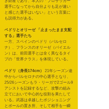
き財産であり、本人の「プロサッカー
選手になってから自分よりも足が速い
と感じた選手はいない」という言葉に
も説得力がある。
ペドリとオリーゼ 「止まったまま支配
する」選手たち
一方、スペインのペドリ（バルセロ
ナ）、フランスのオリーゼ（バイエル
ン）は、前田選手とは全く異なるタイ
プの「世界クラス」を体現している。
ペドリ（身長174cm）
 21年シーズン途
中からバルセロナの中心選手となり、
25/26シーズンもラ・リーガで2ゴール9
アシストを記録するなど、攻撃の組み
立てにおいて中心的な役割を果たして
いる。武器は卓越したポジショニング
とボールの置き所、そして相手を一瞬