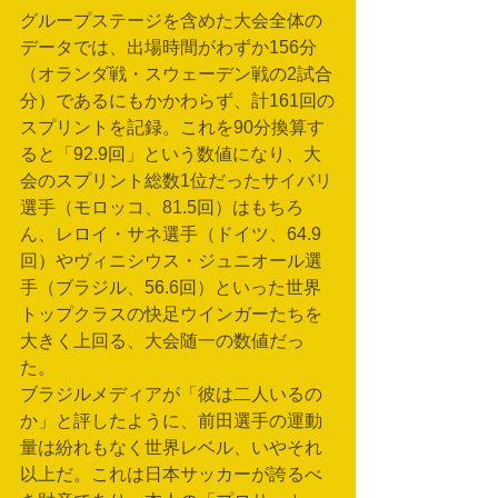
グループステージを含めた大会全体の
データでは、出場時間がわずか156分
（オランダ戦・スウェーデン戦の2試合
分）であるにもかかわらず、計161回の
スプリントを記録。これを90分換算す
ると「92.9回」という数値になり、大
会のスプリント総数1位だったサイバリ
選手（モロッコ、81.5回）はもちろ
ん、レロイ・サネ選手（ドイツ、64.9
回）やヴィニシウス・ジュニオール選
手（ブラジル、56.6回）といった世界
トップクラスの快足ウインガーたちを
大きく上回る、大会随一の数値だっ
た。
ブラジルメディアが「彼は二人いるの
か」と評したように、前田選手の運動
量は紛れもなく世界レベル、いやそれ
以上だ。これは日本サッカーが誇るべ