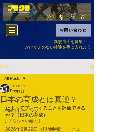
お問い合わせ
新規選手を募集！！
​かけがえのない体験を手に入れよう
記事
All Posts
kuukan
All Posts
7月1日
日本の育成とは真逆？
desenトレーニング
止まってプレーすることを評価できる
espeトレーニング
か？（日本の育成）
シドウシャの頭の中
2026年6月29日（現地時間）、ヒュー