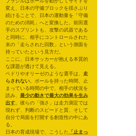
ブラジルはボールを動かしてサイドを
変え、日本の守備ブロックを揺さぶり
続けることで、日本の運動量を「守備
のための消耗」へと変換した。前田選
手のスプリントも、攻撃の武器である
と同時に、相手にコントロールされた
末の「走らされた回数」という側面を
持っていたという見方だ。
ここに、日本サッカーが抱える本質的
な課題が透けて見える。
ペドリやオリーゼのような選手は、
走
らされない
。ボールを持った時間、止
まっている時間の中で、相手の状況を
読み、
最少の動きで最大の効果を生み
出す
。彼らの「強さ」は走力測定では
現れず、判断のスピードと質、そして
自分で局面を打開する創造性の中にあ
る。
日本の育成現場で、こうした
「止まっ