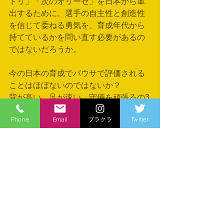
ドリ」「次のオリーゼ」を日本から輩
出するために、選手の自主性と創造性
を信じて委ねる勇気を、育成年代から
持てているかを問い直す必要があるの
ではないだろうか。
今の日本の育成でパウサで評価される
ことはほぼないのではないか？
背が高い、足が速い、守備を頑張るの3
本柱の育成。
Phone
Email
ブラクラ
Twitter
今回のW杯では、オリーゼの圧倒的パ
フォーマンス。
『巧さ』
footballの醍醐味を感じられた。