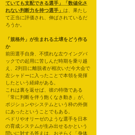
ていても支配できる選手」「数値化さ
れない判断力を持つ選手」
は、果たし
て正当に評価され、伸ばされているだ
ろうか。
「規格外」が生まれる土壌をどう作る
か
前田選手自身、不慣れな左ウイングバ
ックでの起用に苦しんだ時期を乗り越
え、2列目に離脱者が相次いだ今大会で
左シャドーに入ったことで本領を発揮
したという経緯がある。
これは裏を返せば、彼の特徴である
「常に判断を伴う飽くなき動き」が、
ポジションやシステムという枠の外側
にあったということでもある。
ペドリやオリーゼのような選手を日本
の育成システムが生み出せるかという
問いに対する答えは、おそらく「身体