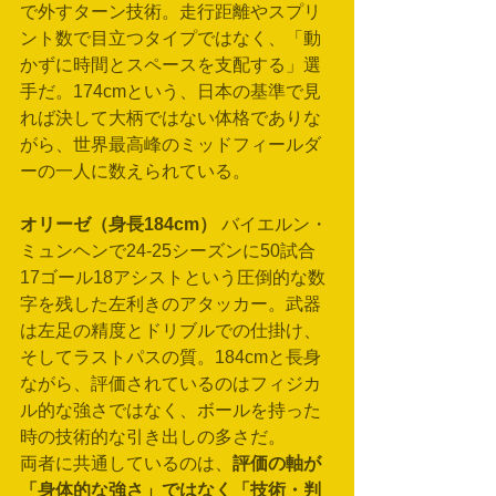
で外すターン技術。走行距離やスプリ
ント数で目立つタイプではなく、「動
かずに時間とスペースを支配する」選
手だ。174cmという、日本の基準で見
れば決して大柄ではない体格でありな
がら、世界最高峰のミッドフィールダ
ーの一人に数えられている。
オリーゼ（身長184cm）
 バイエルン・
ミュンヘンで24-25シーズンに50試合
17ゴール18アシストという圧倒的な数
字を残した左利きのアタッカー。武器
は左足の精度とドリブルでの仕掛け、
そしてラストパスの質。184cmと長身
ながら、評価されているのはフィジカ
ル的な強さではなく、ボールを持った
時の技術的な引き出しの多さだ。
両者に共通しているのは、
評価の軸が
「身体的な強さ」ではなく「技術・判