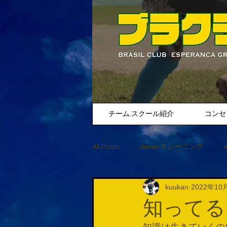
チーム.スクール紹介
コンセ
All Posts
desenトレーニング
kuukan
2022年10
知ってる