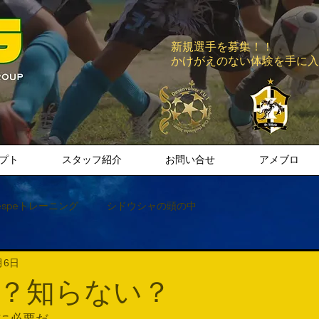
新規選手を募集！！
​かけがえのない体験を手に
プト
スタッフ紹介
お問い合せ
アメブロ
espeトレーニング
シドウシャの頭の中
月6日
？知らない？