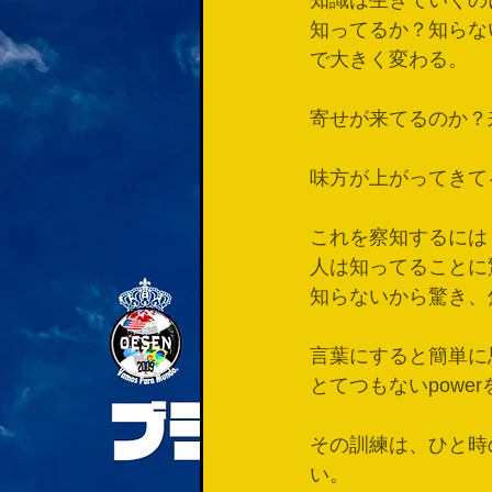
知識は生きていくの
知ってるか？知らな
で大きく変わる。
寄せが来てるのか？
味方が上がってきて
これを察知するには
人は知ってることに
知らないから驚き、
言葉にすると簡単に思
とてつもないpowe
その訓練は、ひと時
い。