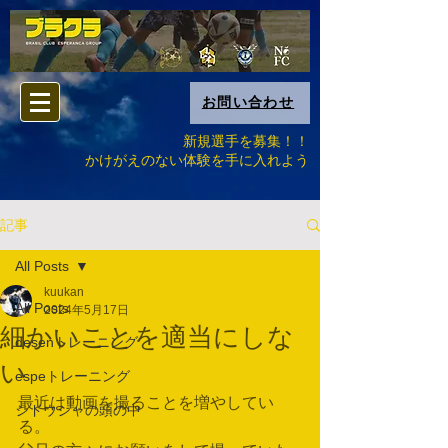
お問い合わせ
新規選手を募集！！
​かけがえのない体験を手に入れよう
記事
All Posts
kuukan
All Posts
2024年5月17日
細かいことを適当にしな
desenトレーニング
い
espeトレーニング
最近は動画を撮ることを増やしてい
シドウシャの頭の中
る。