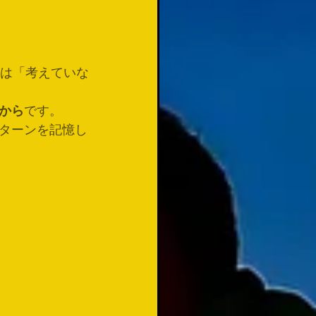
ビは「考えていな
から
です。
ターンを記憶し