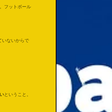
。フットボール
ていないからで
い
ということ。