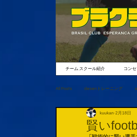
チーム.スクール紹介
コンセ
All Posts
desenトレーニング
kuukan
2月18日
賢いfoo