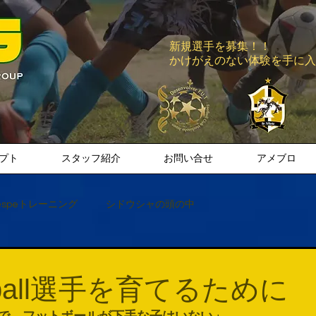
新規選手を募集！！
​かけがえのない体験を手に
プト
スタッフ紹介
お問い合せ
アメブロ
espeトレーニング
シドウシャの頭の中
tball選手を育てるために