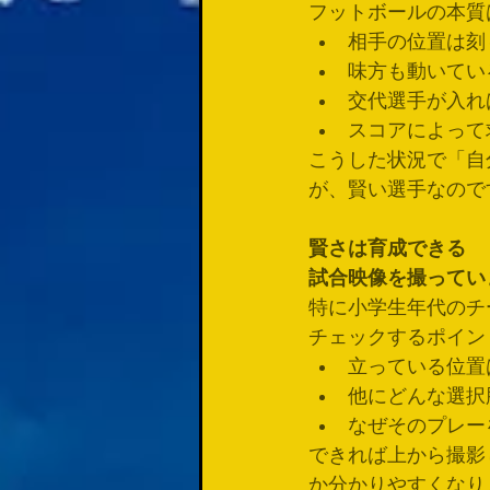
フットボールの本質
相手の位置は刻
味方も動いてい
交代選手が入れ
スコアによって
こうした状況で「自
が、賢い選手なので
賢さは育成できる
試合映像を撮ってい
特に小学生年代のチ
チェックするポイン
立っている位置
他にどんな選択
なぜそのプレー
できれば上から撮影
か分かりやすくなり