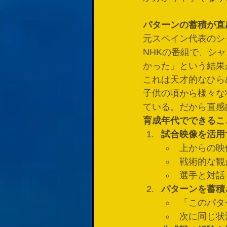
パターンの蓄積が直
元スペイン代表のシ
NHKの番組で、シ
かった」という結果
これは天才的なひら
子供の頃から様々な
ている。だから直感
育成年代でできるこ
試合映像を活用
上からの映
戦術的な観
選手と対話
パターンを蓄積
「このパタ
次に同じ状