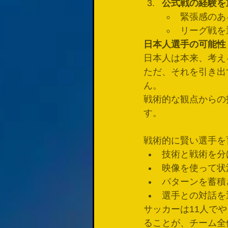
公式戦の経験を
緊張感のあ
リーグ戦を
日本人選手の可能性
日本人は本来、考え
ただ、それを引き出
ん。
戦術的な観点からの
す。
戦術的に賢い選手を
技術と戦術を分
映像を使って状
パターンを蓄積
選手との対話を
サッカーは11人で
ることが、チーム全