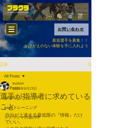
お問い合わせ
新規選手を募集！！
​かけがえのない体験を手に入れよう
記事
All Posts
kuukan
All Posts
2023年6月23日
選手が指導者に求めている
desenトレーニング
こと
espeトレーニング
自分が上達する最低限の『情報』だけ
シドウシャの頭の中
でいい。