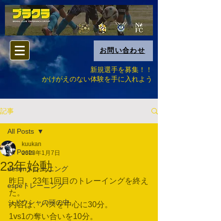
お問い合わせ
新規選手を募集！！
​かけがえのない体験を手に入れよう
記事
All Posts
kuukan
All Posts
2023年1月7日
23年始動
desenトレーニング
昨日、23年1回目のトレーイングを終え
espeトレーニング
た。
シドウシャの頭の中
内容は、パスを中心に30分。
1vs1の奪い合いを10分。