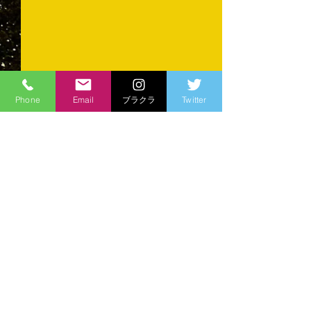
Phone
Email
ブラクラ
Twitter
コメント
育ててくださる
コメントを追加…
準優勝...でも会場は沸い
た