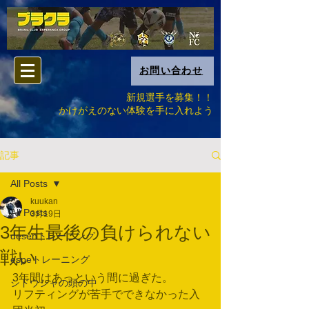
お問い合わせ
新規選手を募集！！
​かけがえのない体験を手に入れよう
記事
All Posts
kuukan
All Posts
3月19日
3年生最後の負けられない
desenトレーニング
戦い
espeトレーニング
3年間はあっという間に過ぎた。
シドウシャの頭の中
リフティングが苦手でできなかった入