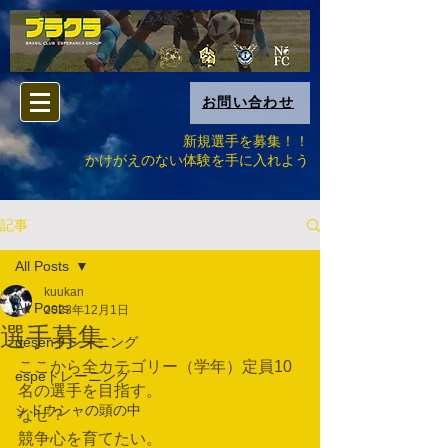
お問い合わせ
新規選手を募集！！
​かけがえのない体験を手に入れよう
記事
All Posts
kuukan
All Posts
2023年12月1日
選手募集
desenトレーニング
ここから全カテゴリー（学年）定員10
espeトレーニング
名の選手を目指す。
シドウシャの頭の中
なぜ？
競争心を育てたい。