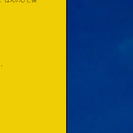
、ほんのひと握
う。