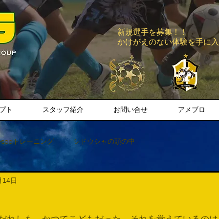
新規選手を募集！！
​かけがえのない体験を手に
プト
スタッフ紹介
お問い合せ
アメブロ
espeトレーニング
シドウシャの頭の中
月14日