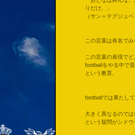
「おとなはみんな、
りだけ。」
（サン＝テグジュペ
この言葉は有名でみ
この言葉の表現でど
footballをや
という教育。
footballでは果た
大きく異なるのでは
という疑問がシドウ