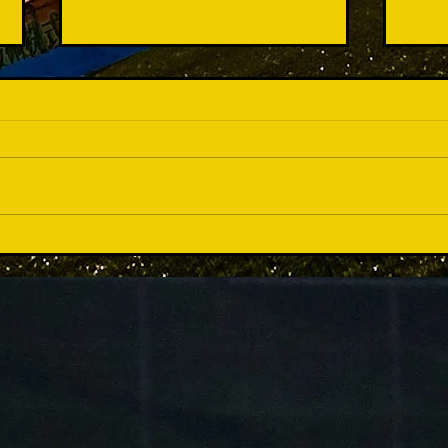
この数週間...
準優