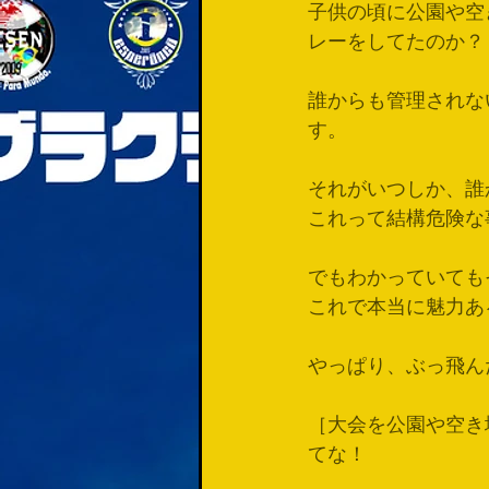
子供の頃に公園や空き
レーをしてたのか？
誰からも管理されな
す。
それがいつしか、誰
これって結構危険な
でもわかっていても
これで本当に魅力あ
やっぱり、ぶっ飛ん
［大会を公園や空き
てな！