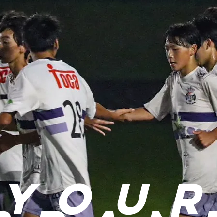
you
r