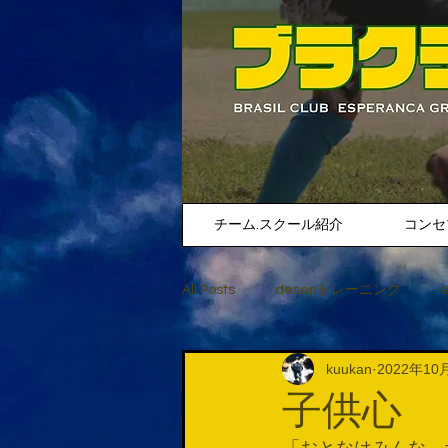
チーム.スクール紹介
コンセ
All Posts
desenトレーニング
kuukan
2022年10
子供心