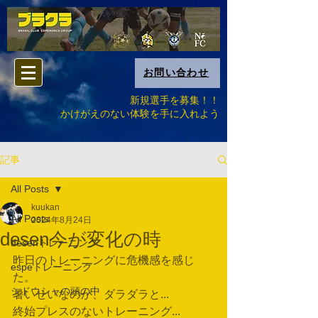
お問い合わせ
新規選手を募集！！
​かけがえのない体験を手に入れよう
記事
All Posts
kuukan
All Posts
2024年8月24日
desen今が変化の時
desenトレーニング
昨日のトレーニングに危機感を感じ
espeトレーニング
た。
シドウシャの頭の中
暑いせいなのか、ダラダラと...
終始プレスのないトレーニング...