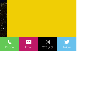
Phone
Email
ブラクラ
Twitter
コメント
育ててくださる
コメントを追加…
準優勝...でも会場は沸い