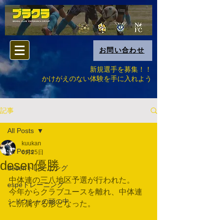
お問い合わせ
新規選手を募集！！
​かけがえのない体験を手に入れよう
記事
All Posts
kuukan
All Posts
6月25日
desen優勝
desenトレーニング
中体連の三八地区予選が行われた。
espeトレーニング
今年からクラブユースを離れ、中体連
シドウシャの頭の中
に所属する形となった。