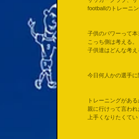
サッカークラブ、サ
footballのトレ
子供のパワーって本
こっち側は考える。
子供達はどんな考え
今日何人かの選手に
トレーニングがある
親に行けって言われ
上手くなりたくてい