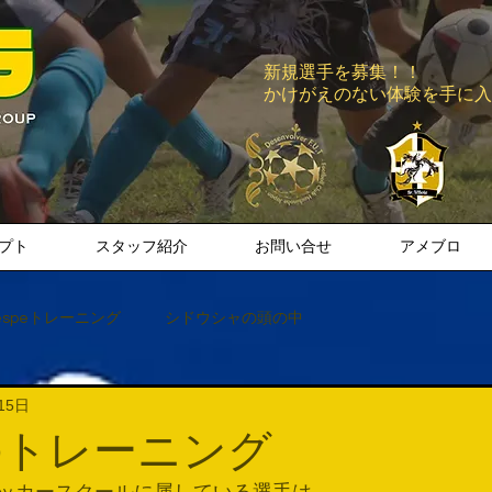
新規選手を募集！！
​かけがえのない体験を手に
プト
スタッフ紹介
お問い合せ
アメブロ
espeトレーニング
シドウシャの頭の中
15日
llのトレーニング