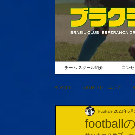
チーム.スクール紹介
コンセ
All Posts
desenトレーニング
kuukan
2023年6月
footba