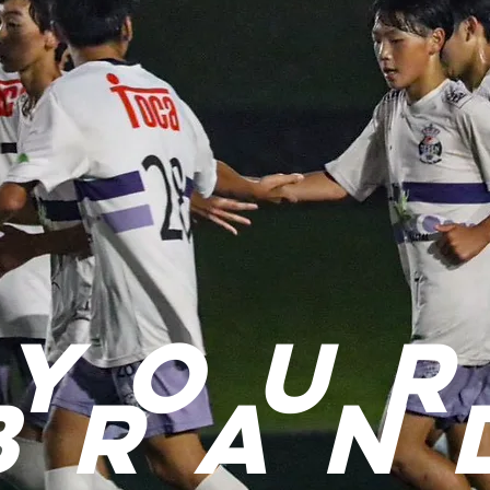
you
r
bran