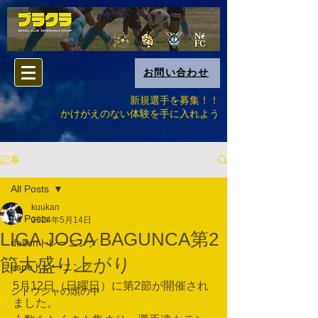
お問い合わせ
新規選手を募集！！
​かけがえのない体験を手に入れよう
記事
All Posts
kuukan
All Posts
2024年5月14日
LIGA JOGA BAGUNCA第2
desenトレーニング
節大盛り上がり
espeトレーニング
5月12日（日曜日）に第2節が開催され
シドウシャの頭の中
ました。