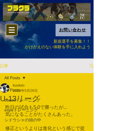
お問い合わせ
新規選手を募集！！
​かけがえのない体験を手に入れよう
記事
All Posts
kuukan
All Posts
2024年5月26日
U-13リーグ
desenトレーニング
昨日の試合も5-0で勝ったが...
espeトレーニング
気になることがたくさんあった。
シドウシャの頭の中
修正というよりは進化という感じで捉