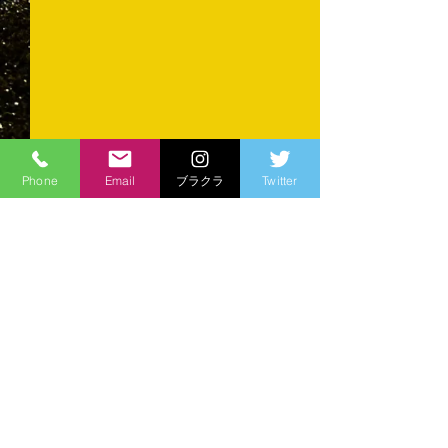
Phone
Email
ブラクラ
Twitter
コメント
育ててくださる
コメントを追加…
準優勝...でも会場は沸い
た