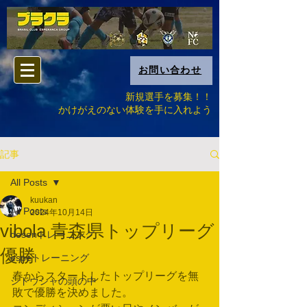
お問い合わせ
新規選手を募集！！
​かけがえのない体験を手に入れよう
記事
All Posts
kuukan
All Posts
2024年10月14日
vibola 青森県トップリーグ
desenトレーニング
優勝
espeトレーニング
春からスタートしたトップリーグを無
シドウシャの頭の中
敗で優勝を決めました。