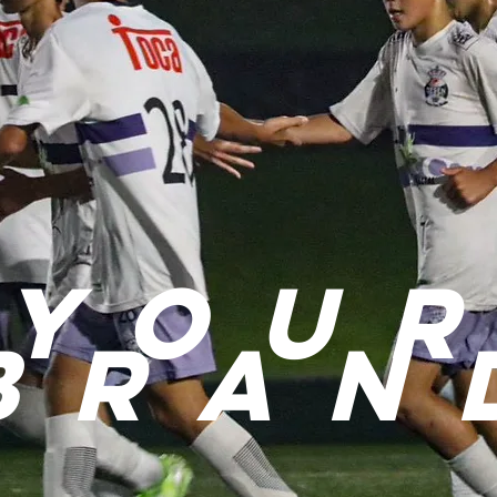
you
r
bran