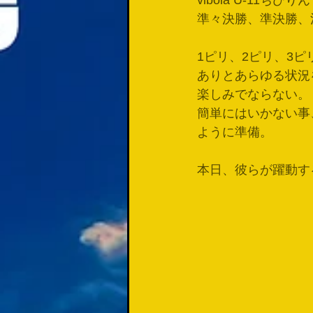
vibola U-11ちびりん
準々決勝、準決勝、
1ピリ、2ピリ、3
ありとあらゆる状況
楽しみでならない。
簡単にはいかない事
ように準備。
本日、彼らが躍動す