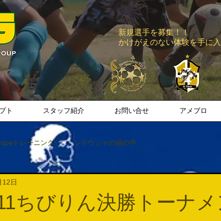
新規選手を募集！！
​かけがえのない体験を手に
プト
スタッフ紹介
お問い合せ
アメブロ
espeトレーニング
シドウシャの頭の中
月12日
a.U-11ちびりん決勝トーナ