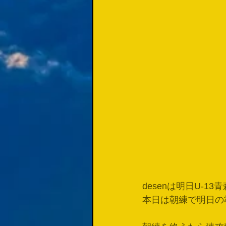
desenは明日U-1
本日は朝練で明日の