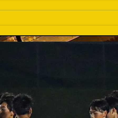
育て
準優勝...でも会場は沸いた